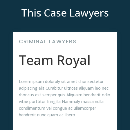
This Case Lawyers
CRIMINAL LAWYERS
Team Royal
Lorem ipsum doloraly sit amet chonsectetur
adipiscing elit Curabitur ultrices aliquam leo nec
rhoncus est semper quis Aliquaim hendrerit odio
vitae porttitor fringilla Nammaly massa nulla
condimentum vel congue ac ullamcorper
hendrerit nunc quam ac libero